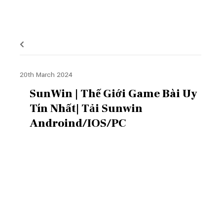
20th March 2024
SunWin | Thế Giới Game Bài Uy
Tín Nhất| Tải Sunwin
Androind/IOS/PC